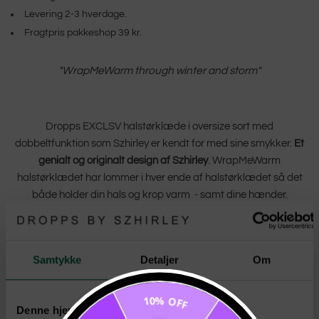
Levering 2-3 hverdage.
Fragtpris pakkeshop 39 kr.
"WrapMeWarm through winter and storm"
Dropps EXCLSV halstørklæde i oversize sort med
dobbeltfunktion som Szhirley er kendt for med sine smykker.
Et
genialt og originalt design af Szhirley
. WrapMeWarm
halstørklædet har lommer i hver ende af halstørklædet så det
både holder din hals og krop varm - samt dine hænder.
Halstørklædet er i lækker tyk quiltet kvalitet og med
Dropps By
Szhirley
logo broderet med sort i den ene ende.
Samtykke
Detaljer
Om
Passer perfekt til den årstid vi går i møde. Brug lommerne til
enten at holde din hænder varme når du går - eller til ting og
10% OFF
sager. Lommerne er lukkede i den ene ende, så dine ting ikke
Denne hjemmeside bruger cookies
falder ud.