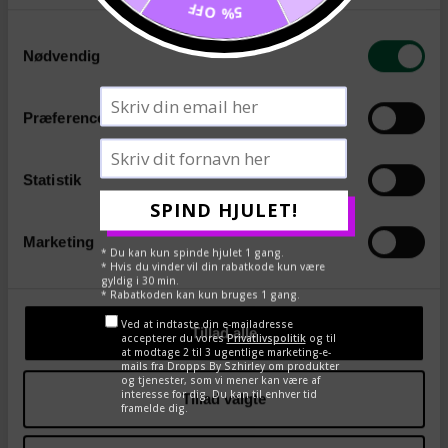
5% OFF
Szhirley.
Samtykkevalg
Nødvendig
Præferencer
DEL
TWEET
PIN
Statistik
←
→
SPIND HJULET!
Marketing
* Du kan kun spinde hjulet 1 gang.
* Hvis du vinder vil din rabatkode kun være
gyldig i 30 min.
* Rabatkoden kan kun bruges 1 gang.
Ved at indtaste din e-mailadresse
Tillad alle
accepterer du vores
Privatlivspolitik
og til
at modtage 2 til 3 ugentlige marketing-e-
mails fra Dropps By Szhirley om produkter
og tjenester, som vi mener kan være af
interesse for dig. Du kan til enhver tid
Tillad valgte
framelde dig.