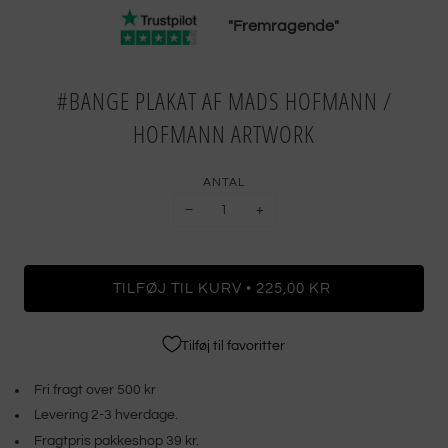
"Fremragende"
#BANGE PLAKAT AF MADS HOFMANN /
HOFMANN ARTWORK
ANTAL
−
+
•
TILFØJ TIL KURV
225,00 KR
Tilføj til favoritter
Fri fragt over 500 kr
Levering 2-3 hverdage.
Fragtpris pakkeshop 39 kr.