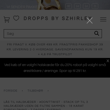
00
14
14
21
VI SENDER PAKKER OM
:
:
:
FRI FRAGT V. KØB OVER 499 KR. FRAGTPRIS PAKKESHOP 39
KR. LEVERING 2-3 HVERDAGE. GAVEINDPAKNING KUN 19 KR.
⭐ 4,6 PÅ TRUSTPILOT
X
Ved køb af en valgfri halskæde får du 20% rabat på valgfri små
ørestikkere / øreringe. Spar op til 291 kr.
FORSIDE
›
TILBEHØR
›
LÅS TIL HALSKÆDER - #DONTTWIST - STACK OP TIL 3
HALSKÆDER UDEN DE FILTRE SAMMEN - 18 KARAT
FORGYLDNING - 7 DAGES LEVERING