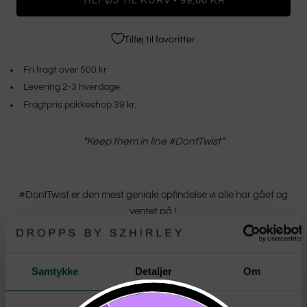
TILFØJ TIL KURV
99,00 KR
Tilføj til favoritter
Fri fragt over 500 kr
Levering 2-3 hverdage.
Fragtpris pakkeshop 39 kr.
"Keep them in line #DontTwist”
#DontTwist er den mest geniale opfindelse vi alle har gået og
ventet på !
Forestil dig at kunne bære flere halskæder på én gang, uden at
du skal bekymre dig om sammenfiltring eller knuder.
Samtykke
Detaljer
Om
Med
#DontTwist
kan du skabe dine egne unikke kombinationer