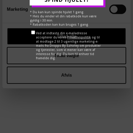
Vores smykker testes løbende hos dansk
Marketing
ædelmetalkontrol. Indeholder hverken nikkel eller bly.
* Du kan kun spinde hjulet 1 gang.
* Hvis du vinder vil din rabatkode kun være
gyldig i 30 min.
* Rabatkoden kan kun bruges 1 gang.
Pas godt på dine DROPPS - smykkebehandling
her
Ved at indtaste din e-mailadresse
Tillad alle
accepterer du vores
Privatlivspolitik
og til
at modtage 2 til 3 ugentlige marketing-e-
DEL
TWEET
PIN
mails fra Dropps By Szhirley om produkter
og tjenester, som vi mener kan være af
interesse for dig. Du kan til enhver tid
Tillad valgte
framelde dig.
←
→
Afvis