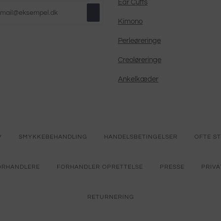
Ear Cuffs
Kimono
Perleøreringe
Creoløreringe
Ankelkæder
V
SMYKKEBEHANDLING
HANDELSBETINGELSER
OFTE S
ORHANDLERE
FORHANDLER OPRETTELSE
PRESSE
PRIVA
RETURNERING