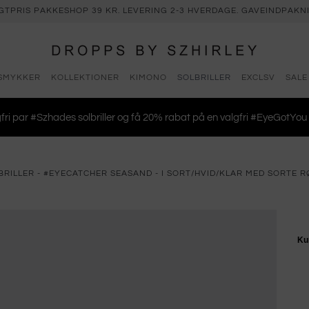
AGTPRIS PAKKESHOP 39 KR. LEVERING 2-3 HVERDAGE. GAVEINDPAKNI
SMYKKER
KOLLEKTIONER
KIMONO
SOLBRILLER
EXCLSV
SALE
gfri par #Szhades solbriller og få 20% rabat på en valgfri #EyeGotYou
RILLER - #EYECATCHER SEASAND - I SORT/HVID/KLAR MED SORTE 