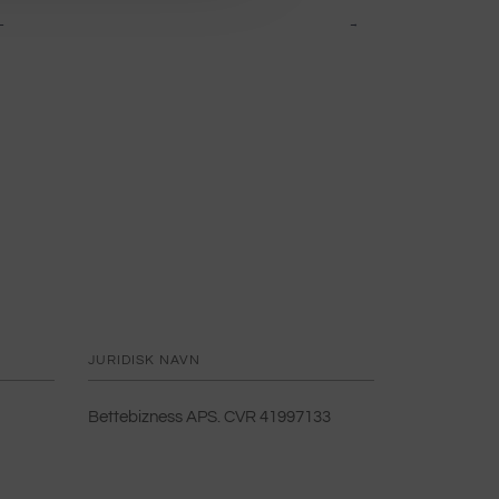
←
→
JURIDISK NAVN
Bettebizness APS. CVR 41997133