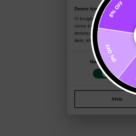
8% OFF
Denne hjemmeside bruger c
Vi bruger cookies til at tilpas
vores trafik. Vi deler også 
annonceringspartnere og anal
dem, eller som de har indsaml
0% OFF
Samtykkevalg
Nødvendig
Afvis