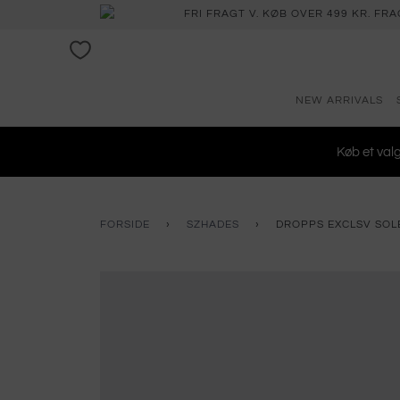
FRI FRAGT V. KØB OVER 499 KR. FR
NEW ARRIVALS
Køb et val
FORSIDE
›
SZHADES
›
DROPPS EXCLSV SOLB