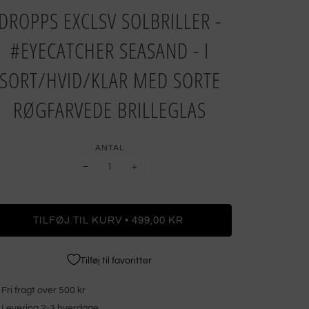
DROPPS EXCLSV SOLBRILLER -
#EYECATCHER SEASAND - I
SORT/HVID/KLAR MED SORTE
RØGFARVEDE BRILLEGLAS
ANTAL
−
+
•
TILFØJ TIL KURV
499,00 KR
Tilføj til favoritter
Fri fragt over 500 kr
Levering 2-3 hverdage.