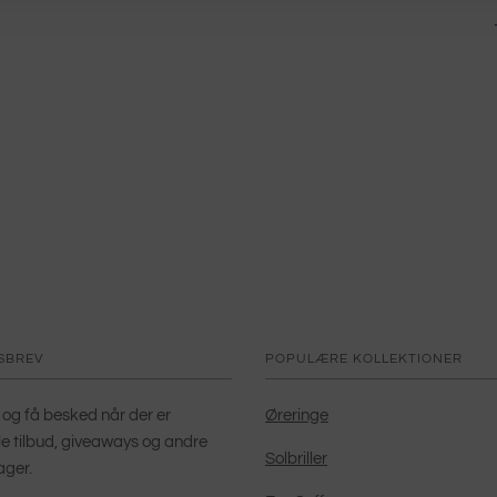
SBREV
POPULÆRE KOLLEKTIONER
 og få besked når der er
Øreringe
le tilbud, giveaways og andre
Solbriller
ager.