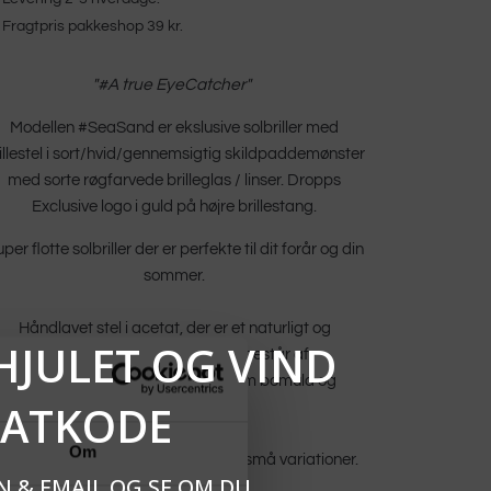
Fragtpris pakkeshop 39 kr.
"#A true EyeCatcher
"
Modellen #SeaSand er e
kslusive solbriller med
illestel i sort/hvid/gennemsigtig skildpaddemønster
med sorte røgfarvede brilleglas / linser. Dropps
Exclusive logo i guld på højre brillestang.
per flotte solbriller der er perfekte til dit forår og din
sommer.
Håndlavet stel i acetat, der er et naturligt og
HJULET OG VIND
allergivenligt materiale, som består af
genanvendelige materialer såsom bomuld og
BATKODE
papirmasse.
Om
ønstret på hver brille er unikt med små variationer.
N & EMAIL OG SE OM DU