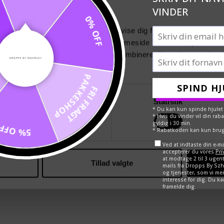
0% OFF
VINDER
ookies
se vores indhold og annoncer, til at vise dig funktioner til sociale
oplysninger om din brug af vores hjemmeside med vores partnere i
ysepartnere. Vores partnere kan kombinere disse data med andr
PAKKESHOP
et fra din brug af deres tjenester.
FRI FRAGT
SPIND HJ
Præferencer
Statistik
* Du kan kun spinde hjulet
* Hvis du vinder vil din ra
gyldig i 30 min.
5% OFF
* Rabatkoden kan kun brug
Ved at indtaste din e-m
accepterer du vores
Pri
at modtage 2 til 3 ugent
Tillad valgte
mails fra Dropps By Szh
og tjenester, som vi me
interesse for dig. Du kan
framelde dig.