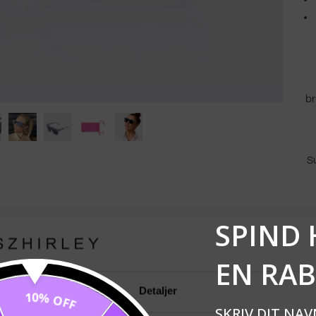
br
Su
SPIND 
EN RA
Detaljer
10% OFF
M
SKRIV DIT NAV