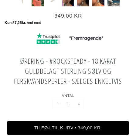
349,00 KR
"Fremragende"
ØRERING - #ROCKSTEADY - 18 KARAT
GULDBELAGT STERLING SØLV OG
FERSKVANDSPERLER - SÆLGES ENKELTVIS
ANTAL
−
+
•
TILFØJ TIL KURV
349,00 KR