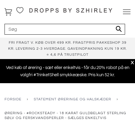
FRI FRAGT V. KØB OVER 499 KR. FRAGTPRIS PAKKESHOP 39
KR. LEVERING 2-3 HVERDAGE. GAVEINDPAKNING KUN 19 KR.
⭐ 4,6 PÅ TRUSTPILOT
X
Ved køb af ørering - sæt eller enkeltvis - får du 20% rabat på en
valgfri #TrinketShell smykkeæske. Pris kun 52 kr.
FORSIDE
›
STATEMENT ØRERINGE OG HALSKÆDER
›
ØRERING - #ROCKSTEADY - 18 KARAT GULDBELAGT STERLING
SØLV OG FERSKVANDSPERLER - SÆLGES ENKELTVIS