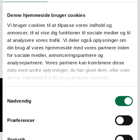
De hvide og lyse ferskvandsperler og naturlige uregelmæssige
minder om strandens egne skatte og skaber et udtryk, der både
Denne hjemmeside bruger cookies
er råt og raffineret.
Vi bruger cookies til at tilpasse vores indhold og
#RockSteady er vores nyeste medlem af vores voksende
annoncer, til at vise dig funktioner til sociale medier og til
perlesmykker kollektion.
at analysere vores trafik. Vi deler også oplysninger om
Du kan også kombinere #RockSteady med af vores mange
Ear
din brug af vores hjemmeside med vores partnere inden
Cuffs
- eller som Szhirley have to i et øre.
for sociale medier, annonceringspartnere og
analysepartnere. Vores partnere kan kombinere disse
data med andre oplysninger, du har givet dem, eller som
Designet af Szhirley.
de har indsamlet fra din brug af deres tjenester.
Levering 2-3 hverdage.
VIND RABATKODE!
Samtykkevalg
Materiale: 18 karat guldbelagt Sterling sølv løs og hvide /
Nødvendig
lyse ferskvandsperler
Sælges enkeltvis.
Præferencer
Størrelse: 5 cm i længden. 0,8 - 1 cm i diameter.
Du har altid 14 dages fortrydelsesret hos Dropps By
Szhirley.
Statistik