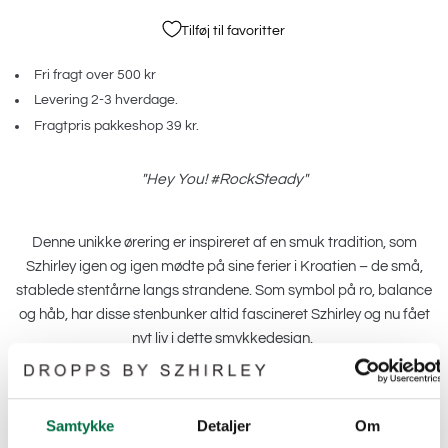
Tilføj til favoritter
Fri fragt over 500 kr
Levering 2-3 hverdage.
Fragtpris pakkeshop 39 kr.
"Hey You!
#RockSteady
"
Denne unikke ørering er inspireret af en smuk tradition, som
Szhirley igen og igen mødte på sine ferier i Kroatien – de små,
stablede stentårne langs strandene. Som symbol på ro, balance
og håb, har disse stenbunker altid fascineret Szhirley og nu fået
nyt liv i dette smykkedesign.
Hver perle er nøje udvalgt og håndsamlet, så øreringen ligner et
lille tårn af naturperler – en dråbe af Kroatiens strandmagi.
Samtykke
Detaljer
Om