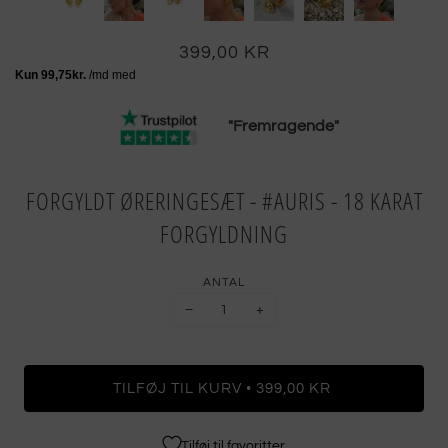
399,00 KR
"Fremragende"
FORGYLDT ØRERINGESÆT - #AURIS - 18 KARAT
FORGYLDNING
ANTAL
−
+
•
TILFØJ TIL KURV
399,00 KR
Tilføj til favoritter