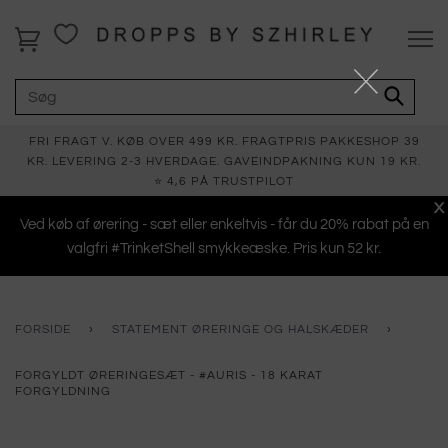
FRI FRAGT V. KØB OVER 499 KR. FRAGTPRIS PAKKESHOP 39
KR. LEVERING 2-3 HVERDAGE. GAVEINDPAKNING KUN 19 KR.
⭐ 4,6 PÅ TRUSTPILOT
X
Ved køb af ørering - sæt eller enkeltvis - får du 20% rabat på en
valgfri #TrinketShell smykkeæske. Pris kun 52 kr.
FORSIDE
›
STATEMENT ØRERINGE OG HALSKÆDER
›
FORGYLDT ØRERINGESÆT - #AURIS - 18 KARAT
FORGYLDNING