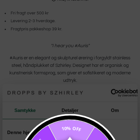
Fri fragt over 500 kr
Levering 2-3 hverdage.
Fragtpris pakkeshop 39 kr.
"I hear you #Auris"
#Auris er en elegant og skulpturel ørering i forgyldt stainless
steel, håndplukket af Szhirley. Designet har et organisk og
kunstnerisk formsprog, som giver et sofistikeret og moderne
udtryk.
#Auris leder tankerne hen på en konkylie og havets naturlige
former i dette skønne statement smykke.
Samtykke
Detaljer
Om
Den unikke form skaber et iøjnefaldende statement, der
samtidig bevarer et tidløst og stilrent look. Perfekt både til
10% OFF
hverdag og særlige lejligheder.
Denne hjemmeside bruger cookies
Bær #Auris som et kunstværk på øret og lad din stil tale højt –