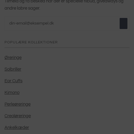
Tilmeld og få besked når der er specielle tilbud, giveaways og
andre labre sager.
POPULÆRE KOLLEKTIONER
Øreringe
Solbriller
Ear Cuffs
Kimono
Perleøreringe
Creoløreringe
Ankelkæder