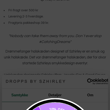
Fri fragt over 500 kr
Levering 2-3 hverdage.
Fragtpris pakkeshop 39 kr.
"Nobody can take them away from you. Don´t ever stop
#CatchingDreams"
Drømmefanger halskæden designet af Szhirley er en smuk og
unik halskæde. Det var drømmefanger halskæden, der for alvor
startede Szhirleys smykkedesign eventyr.
Halskæden designede Szhirley ifbm. Jewelry For A Good Cause,
som hvert år får gæstedesignere til at designe et smykke, hvor
overskuddet fra salget går til en god sag, som naturligvis er
valgt af personen bag smykket.
Samtykke
Detaljer
Om
Szhirley valgte Børnehjælpsdagen, som hun, efter kun få
10% OFF