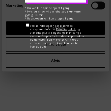
ædelmetalkontrol. Indeholder hverken nikkel eller bly.
Marketing
* Du kan kun spinde hjulet 1 gang.
* Hvis du vinder vil din rabatkode kun være
gyldig i 30 min.
Pas godt på dine DROPPS - smykkebehandling
her
* Rabatkoden kan kun bruges 1 gang.
Ved at indtaste din e-mailadresse
Tillad alle
accepterer du vores
Privatlivspolitik
og til
at modtage 2 til 3 ugentlige marketing-e-
DEL
TWEET
PIN
mails fra Dropps By Szhirley om produkter
og tjenester, som vi mener kan være af
interesse for dig. Du kan til enhver tid
Tillad valgte
framelde dig.
←
→
Afvis