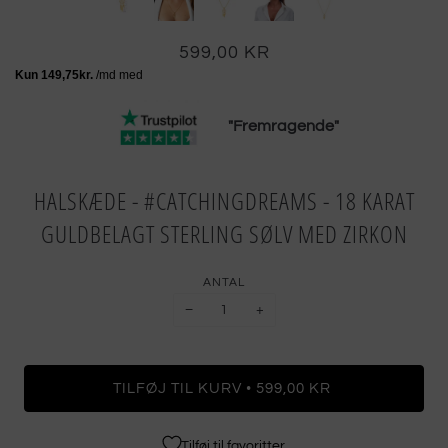
599,00 KR
"Fremragende"
HALSKÆDE - #CATCHINGDREAMS - 18 KARAT
GULDBELAGT STERLING SØLV MED ZIRKON
ANTAL
−
+
•
TILFØJ TIL KURV
599,00 KR
Tilføj til favoritter