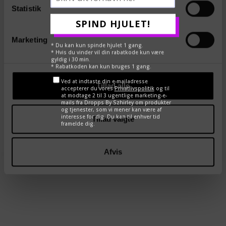
Du har altid 14 dages fortrydelsesret hos Dropps By
Statistik
Szhirley.
SPIND HJULET!
Vores smykker testes løbende hos dansk
Marketing
ædelmetalkontrol. Indeholder hverken nikkel eller bly.
* Du kan kun spinde hjulet 1 gang.
* Hvis du vinder vil din rabatkode kun være
gyldig i 30 min.
* Rabatkoden kan kun bruges 1 gang.
Ved at indtaste din e-mailadresse
Tillad alle
accepterer du vores
Privatlivspolitik
og til
Pas godt på dine DROPPS - smykkebehandling
her
at modtage 2 til 3 ugentlige marketing-e-
mails fra Dropps By Szhirley om produkter
og tjenester, som vi mener kan være af
interesse for dig. Du kan til enhver tid
Tillad valgte
framelde dig.
DEL
TWEET
PIN
Afvis
←
→