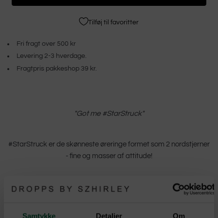
Tilføj til favoritter
Fri fragt over 500 kr
Levering 2-3 hverdage.
Fragtpris pakkeshop 39 kr.
"Got me #StarStruck
"
#StarStruck er de skønneste øreringe formet som 2 nordstjerner
- fine og masser af attitude!
Disse super cute forgyldte øreringe tilføjer et magisk touch til dit
look.
Forkæl en stjerne i dit liv med en smuk gave
Samtykke
Detaljer
Om