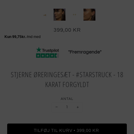
399,00 KR
"Fremragende"
STJERNE ØRERINGESÆT - #STARSTRUCK - 18
KARAT FORGYLDT
ANTAL
−
+
•
TILFØJ TIL KURV
399,00 KR