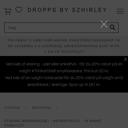
FRI FRAGT V. KØB OVER 499 KR. FRAGTPRIS PAKKESHOP 39
KR. LEVERING 2-3 HVERDAGE. GAVEINDPAKNING KUN 19 KR.
⭐ 4,6 PÅ TRUSTPILOT
X
Ved køb af ørering - sæt eller enkeltvis - får du 20% rabat på en
valgfri #TrinketShell smykkeæske. Pris kun 52 kr.
Ved køb af en valgfri halskæde får du 20% rabat på valgfri små
ørestikkere / øreringe. Spar op til 291 kr.
FORSIDE
›
ØRERINGE
›
STJERNE ØRERINGESÆT - #STARSTRUCK - 18 KARAT
FORGYLDT