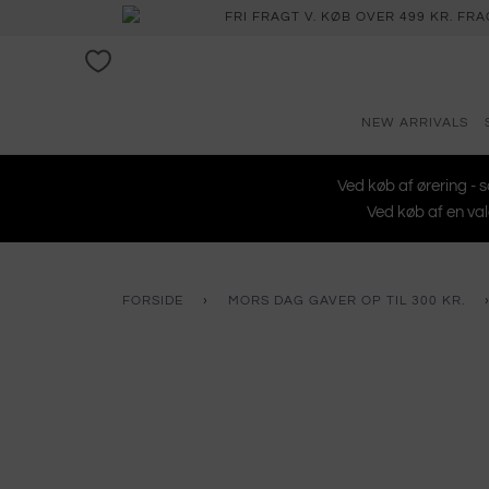
FRI FRAGT V. KØB OVER 499 KR. FR
NEW ARRIVALS
Ved køb af ørering - s
Ved køb af en val
FORSIDE
›
MORS DAG GAVER OP TIL 300 KR.