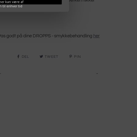
ædelmetalkontrol. Indeholder hverken nikkel
ner kan være af
 til enhver tid
eller bly.
Pas godt på dine DROPPS - smykkebehandling
her
DEL
TWEET
PIN
←
→