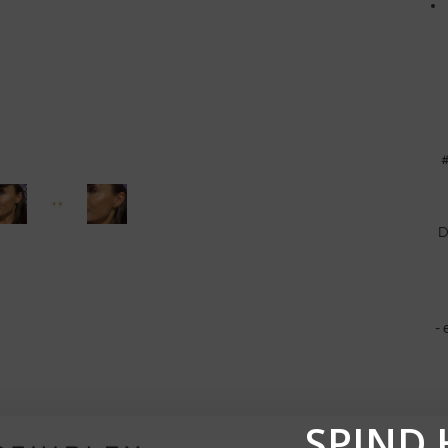
D
-
SPIND 