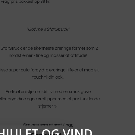
Fragtpris pakkeshop 39 kr.
"Got me #StarStruck
"
#StarStruck er de skønneste øreringe formet som 2
nordstjerner - fine og masser af attitude!
isse super cute forgyldte øreringe tilføjer et magisk
touch til dit look.
Forkæl en stjerne i dit liv med en smuk gave
 eller pryd dine egne øreflipper med et par funklende
stjerner ✨
Sælges som et sæt / par.
HJULET OG VIND