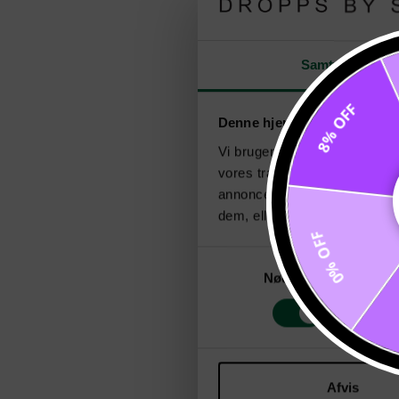
Samtykke
8% OFF
Denne hjemmeside bruger c
Vi bruger cookies til at tilpas
vores trafik. Vi deler også 
annonceringspartnere og anal
dem, eller som de har indsaml
0% OFF
Samtykkevalg
Nødvendig
Afvis