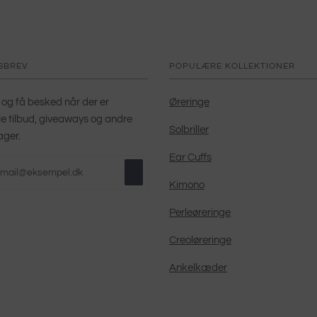
SBREV
POPULÆRE KOLLEKTIONER
 og få besked når der er
Øreringe
le tilbud, giveaways og andre
Solbriller
ager.
Ear Cuffs
Kimono
Perleøreringe
Creoløreringe
Ankelkæder