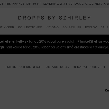
AGTPRIS PAKKESHOP 39 KR. LEVERING 2-3 HVERDAGE. GAVEINDPAKNI
SMYKKER
KOLLEKTIONER
KIMONO
SOLBRILLER
EXCLSV
SALE
æt eller enkeltvis - får du 20% rabat på en valgfri #TrinketShell smyk
gfri halskæde får du 20% rabat på valgfri små ørestikkere / øreringe. S
›
STJERNE ØRERINGESÆT - #STARSTRUCK - 18 KARAT FORGYLDT