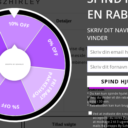
EN RA
E
Detaljer
10% OFF
se
SKRIV DIT NAV
VINDER
ookies
0% OFF
se vores indhold og annoncer, til at vise dig funktioner til sociale
oplysninger om din brug af vores hjemmeside med vores partnere i
ysepartnere. Vores partnere kan kombinere disse data med andr
et fra din brug af deres tjenester.
PAKKESHOP
FRI FRAGT
SPIND HJ
Præferencer
Statistik
* Du kan kun spinde hjulet
* Hvis du vinder vil din ra
gyldig i 30 min.
5% OFF
* Rabatkoden kan kun brug
Ved at indtaste din e-m
accepterer du vores
Pri
at modtage 2 til 3 ugent
Tillad valgte
mails fra Dropps By Szh