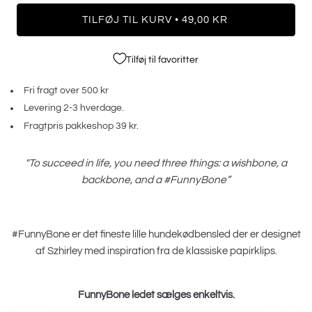
•
TILFØJ TIL KURV
49,00 KR
Tilføj til favoritter
Fri fragt over 500 kr
Levering 2-3 hverdage.
Fragtpris pakkeshop 39 kr.
"To succeed in life, you need three things: a wishbone, a
backbone, and a #FunnyBone”
#FunnyBone er det fineste lille hundekødbensled der er designet
af Szhirley med inspiration fra de klassiske papirklips.
FunnyBone ledet sælges enkeltvis.