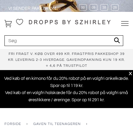
00
09
38
27
VI SENDER PAKKER OM
:
:
:
FRI FRAGT V. KØB OVER 499 KR. FRAGTPRIS PAKKESHOP 39
KR. LEVERING 2-3 HVERDAGE. GAVEINDPAKNING KUN 19 KR.
⭐ 4,6 PÅ TRUSTPILOT
X
Ved køb af en kimono får du 20% rabat på en valgfri ankelkæde.
Spar op til 119 kr.
Ved køb af en valgfri halskæde får du 20% rabat på valgfri små
ørestikkere / øreringe. Spar op til 291 kr.
FORSIDE
›
GAVEN TIL TEENAGEREN
›