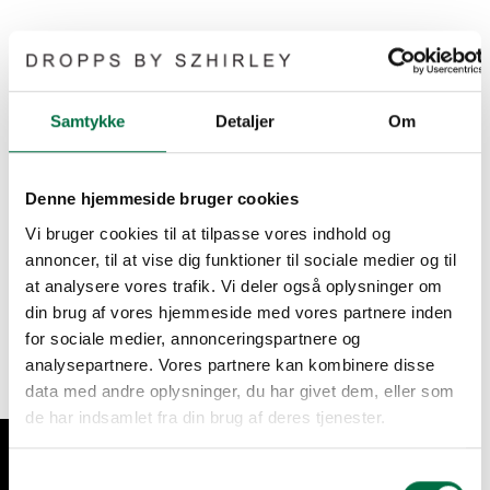
Det er kun fantasien der sætter grænserne for hvordan du kan
bruge #FunnyBone.
Samtykke
Detaljer
Om
Brug den som
et enkelt vedhæng
i en ørering eller halskæde.
Denne hjemmeside bruger cookies
Eller
sæt flere #FunnyBones sammen
som kæder til;
ankelkæde
,
armbånd
,
halskæde
eller choker.
Vi bruger cookies til at tilpasse vores indhold og
annoncer, til at vise dig funktioner til sociale medier og til
Vi anbefaler:
at analysere vores trafik. Vi deler også oplysninger om
9 stk / led til armbånd = ca 21 cm
din brug af vores hjemmeside med vores partnere inden
11 stk / led til ankelkæde = ca 25 cm
for sociale medier, annonceringspartnere og
20 stk / led til halskæde = ca 48 cm
analysepartnere. Vores partnere kan kombinere disse
15 stk/ led til choker halskæde = ca 35 cm
data med andre oplysninger, du har givet dem, eller som
de har indsamlet fra din brug af deres tjenester.
Se dem alle her:
ankelkæde
,
armbånd
,
halskæde
Samtykkevalg
Et super opfindsomt og humoristisk sødt design af Szhirley.