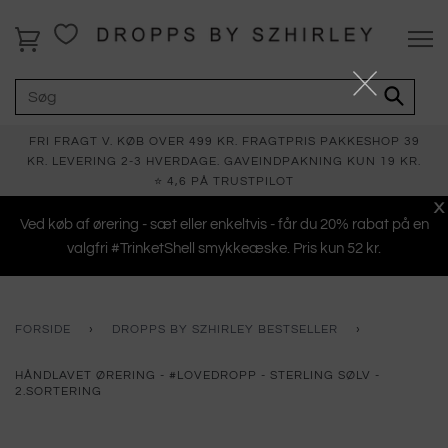
FRI FRAGT V. KØB OVER 499 KR. FRAGTPRIS PAKKESHOP 39
KR. LEVERING 2-3 HVERDAGE. GAVEINDPAKNING KUN 19 KR.
⭐ 4,6 PÅ TRUSTPILOT
X
Ved køb af ørering - sæt eller enkeltvis - får du 20% rabat på en
valgfri #TrinketShell smykkeæske. Pris kun 52 kr.
FORSIDE
›
DROPPS BY SZHIRLEY BESTSELLER
›
HÅNDLAVET ØRERING - #LOVEDROPP - STERLING SØLV -
2.SORTERING