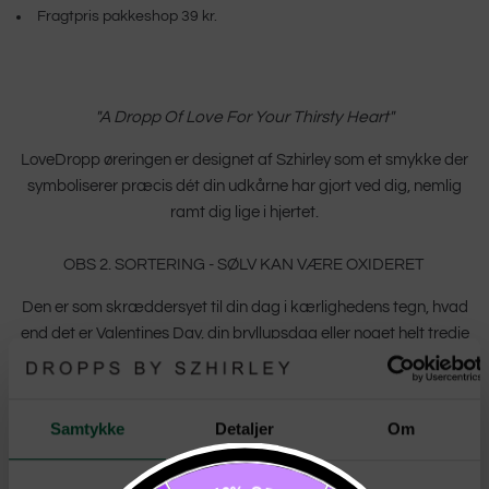
Fragtpris pakkeshop 39 kr.
"A Dropp Of Love For Your Thirsty Heart"
LoveDropp øreringen er designet af Szhirley som et smykke der
symboliserer præcis dét din udkårne har gjort ved dig, nemlig
ramt dig lige i hjertet.
OBS 2. SORTERING - SØLV KAN VÆRE OXIDERET
Den er som skræddersyet til din dag i kærlighedens tegn, hvad
end det er Valentines Day, din bryllupsdag eller noget helt tredje
kærlighedsfyldt.
Materiale: Øreringen er lavet af Sterling sølv. Bestående af en pil
Samtykke
Detaljer
Om
og fjer som fungerer som lås, samt et hjerte. Pilen kan bruges
med eller uden hjertet på forsiden af øret.