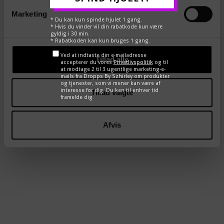
Vores smykker testes løbende hos dansk
ædelmetalkontrol. Indeholder hverken nikkel eller bly.
Marketing
* Du kan kun spinde hjulet 1 gang.
* Hvis du vinder vil din rabatkode kun være
gyldig i 30 min.
Pas godt på dine DROPPS - smykkebehandling
her
* Rabatkoden kan kun bruges 1 gang.
Ved at indtaste din e-mailadresse
Tillad alle
accepterer du vores
Privatlivspolitik
og til
at modtage 2 til 3 ugentlige marketing-e-
DEL
TWEET
PIN
mails fra Dropps By Szhirley om produkter
og tjenester, som vi mener kan være af
interesse for dig. Du kan til enhver tid
Tillad valgte
framelde dig.
←
→
Afvis