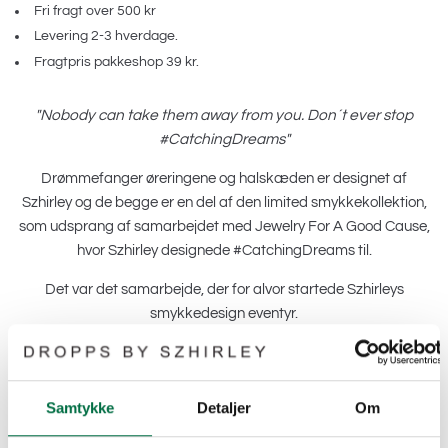
Fri fragt over 500 kr
Levering 2-3 hverdage.
Fragtpris pakkeshop 39 kr.
"Nobody can take them away from you. Don´t ever stop
#CatchingDreams"
Drømmefanger øreringene og halskæden er designet af
Szhirley og de begge er en del af den limited smykkekollektion,
som udsprang af samarbejdet med Jewelry For A Good Cause,
hvor Szhirley designede #CatchingDreams til.
Det var det samarbejde, der for alvor startede Szhirleys
smykkedesign eventyr.
Ørestikkerne og vedhænget med drømmefangervedhæng kan
bruges til enhver lejlighed.
Samtykke
Detaljer
Om
Leveres i en eksklusiv smykkeæske med Dropps By Szhirley