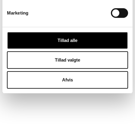
Vores smykker testes løbende hos dansk
Marketing
ædelmetalkontrol. Indeholder hverken nikkel eller bly.
Pas godt på dine DROPPS - smykkebehandling
her
Tillad alle
DEL
TWEET
PIN
Tillad valgte
←
→
Afvis