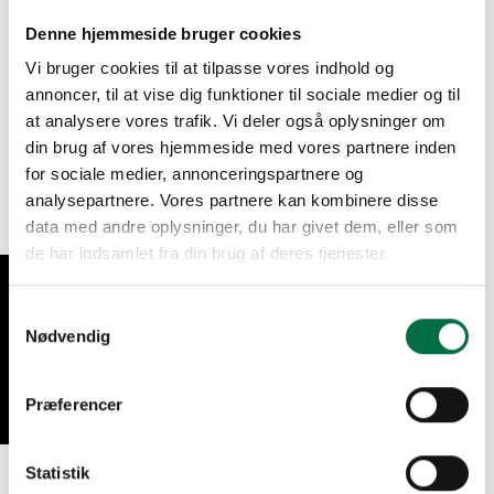
logo trykt i guld.
Denne hjemmeside bruger cookies
Inspirationen til #CatchingDreams øreringene og halskæden
Vi bruger cookies til at tilpasse vores indhold og
trækker på referencer til de nordamerikanske indianere og
annoncer, til at vise dig funktioner til sociale medier og til
deres spirituelle smykker.
at analysere vores trafik. Vi deler også oplysninger om
din brug af vores hjemmeside med vores partnere inden
Normalpris: 1198 kr
for sociale medier, annonceringspartnere og
analysepartnere. Vores partnere kan kombinere disse
data med andre oplysninger, du har givet dem, eller som
de har indsamlet fra din brug af deres tjenester.
Designet af Szhirley.
VIND RABATKODE!
Levering 2-3 hverdage.
Samtykkevalg
Materiale: 18 karat guldbelagt Sterling sølv med en
Nødvendig
champagnefarvet zirkon i midten. Længde på kæden er
60 cm.
Præferencer
Sælges som en gaveæske med et sæt / par øreringe og
en halskæde.
Du har altid 14 dages fortrydelsesret hos Dropps By
Statistik
Szhirley.